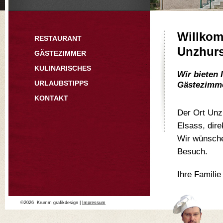
Willko
RESTAURANT
Unzhurs
GÄSTEZIMMER
KULINARISCHES
Wir bieten 
URLAUBSTIPPS
Gästezimme
KONTAKT
Der Ort Unz
Elsass, dir
Wir wünsche
Besuch.
Ihre Familie
©2026 Krumm grafikdesign |
Impressum