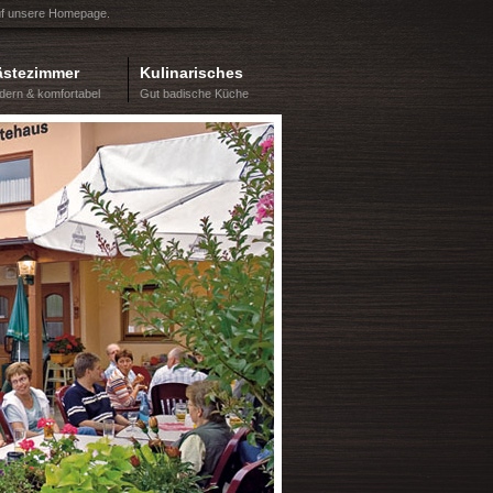
uf unsere Homepage.
stezimmer
Kulinarisches
dern & komfortabel
Gut badische Küche