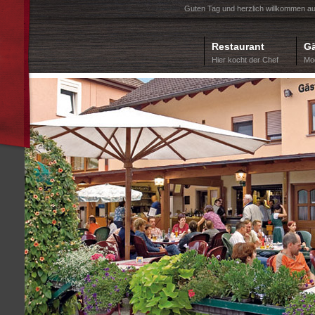
Guten Tag und herzlich willkommen a
Restaurant
Gä
Hier kocht der Chef
Mo